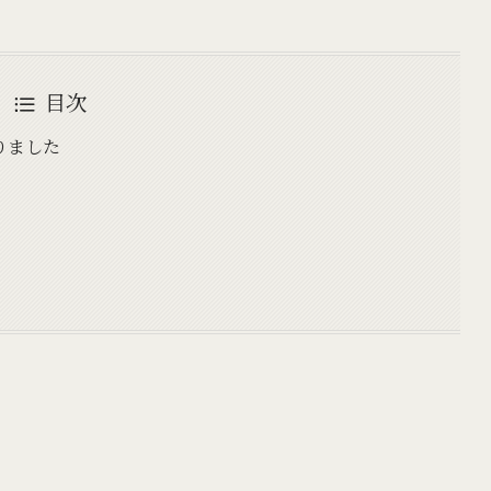
目次
りました