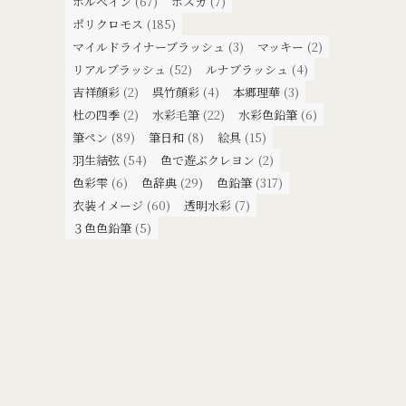
ホルベイン
(67)
ポスカ
(7)
ポリクロモス
(185)
マイルドライナーブラッシュ
(3)
マッキー
(2)
リアルブラッシュ
(52)
ルナブラッシュ
(4)
吉祥顔彩
(2)
呉竹顔彩
(4)
本郷理華
(3)
杜の四季
(2)
水彩毛筆
(22)
水彩色鉛筆
(6)
筆ペン
(89)
筆日和
(8)
絵具
(15)
羽生結弦
(54)
色で遊ぶクレヨン
(2)
色彩雫
(6)
色辞典
(29)
色鉛筆
(317)
衣装イメージ
(60)
透明水彩
(7)
３色色鉛筆
(5)