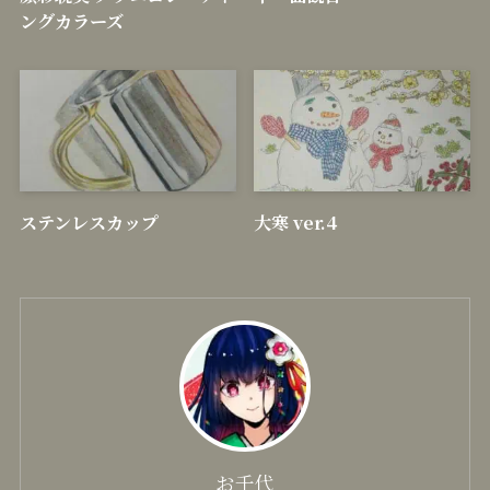
新着記事
顔彩耽美 グラニュレーティ
十一面観音
ングカラーズ
ステンレスカップ
大寒 ver.4