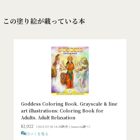
この塗り絵が載っている本
Goddess Coloring Book. Grayscale & line
art illustrations: Coloring Book for
Adults. Adult Relaxation
¥2,022
（2021/07/18 14:28時点 | Amazon調べ）
口コミを見る