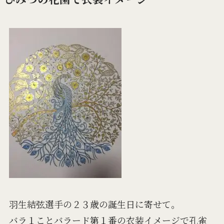
羽生結弦選手の２３歳の誕生日に寄せて。
バラ１ことバラード第１番の衣装イメージで孔雀