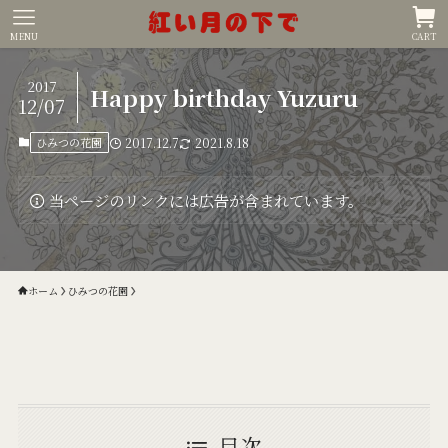
MENU
CART
2017
Happy birthday Yuzuru
12/07
ひみつの花園
2017.12.7
2021.8.18
当ページのリンクには広告が含まれています。
ホーム
ひみつの花園
目次