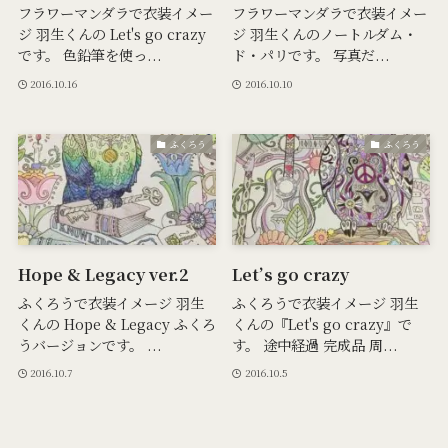
フラワーマンダラで衣装イメー
フラワーマンダラで衣装イメー
ジ 羽生くんの Let's go crazy
ジ 羽生くんのノートルダム・
です。 色鉛筆を使っ...
ド・パリです。 写真だ...
2016.10.16
2016.10.10
ふくろう
ふくろう
Hope & Legacy ver.2
Let’s go crazy
ふくろうで衣装イメージ 羽生
ふくろうで衣装イメージ 羽生
くんの Hope & Legacy ふくろ
くんの『Let's go crazy』で
うバージョンです。 ...
す。 途中経過 完成品 周...
2016.10.7
2016.10.5