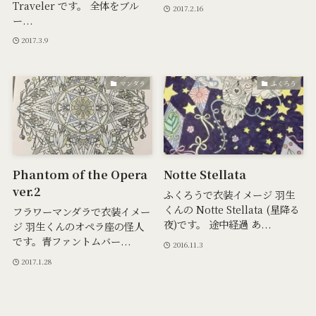
Traveler です。 全体をブル
2017.2.16
ー...
2017.3.9
マンダラ
ふくろう
Phantom of the Opera
Notte Stellata
ver.2
ふくろうで衣装イメージ 羽生
くんの Notte Stellata (星降る
フラワーマンダラで衣装イメー
夜)です。 途中経過 あ...
ジ 羽生くんのオペラ座の怪人
です。青ファントムバー...
2016.11.3
2017.1.28