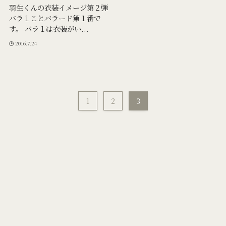
羽生くんの衣装イメージ第２弾
バラ１ことバラード第１番で
す。 バラ１は衣装がい...
2016.7.24
1
2
3