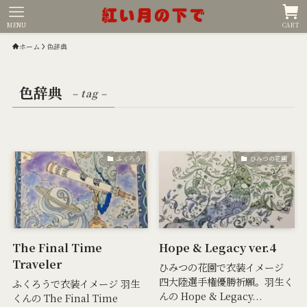
MENU
CART
ホーム
色辞典
色辞典
– tag –
ふくろう
ひみつの花園
The Final Time
Hope & Legacy ver.4
Traveler
ひみつの花園で衣装イメージ
四大陸選手権優勝祈願。羽生く
ふくろうで衣装イメージ 羽生
んの Hope & Legacy...
くんの The Final Time