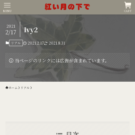
MENU
CART
2021
Ivy2
2/17
リアル
2021.2.17
2021.8.31
当ページのリンクには広告が含まれています。
ホーム
リアル
目次