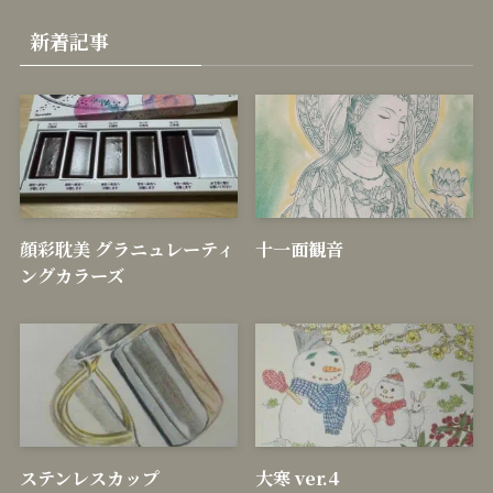
新着記事
顔彩耽美 グラニュレーティ
十一面観音
ングカラーズ
ステンレスカップ
大寒 ver.4