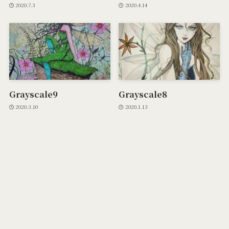
2020.7.3
2020.4.14
Grayscale9
Grayscale8
2020.3.10
2020.1.13