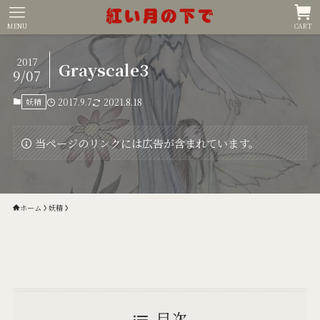
MENU
CART
2017
Grayscale3
9/07
妖精
2017.9.7
2021.8.18
当ページのリンクには広告が含まれています。
ホーム
妖精
目次