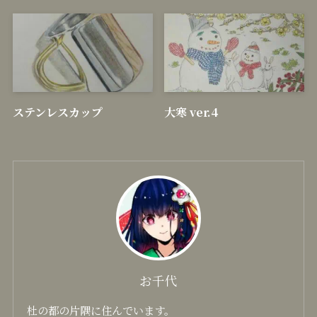
顔彩耽美 グラニュレーティ
十一面観音
ングカラーズ
ステンレスカップ
大寒 ver.4