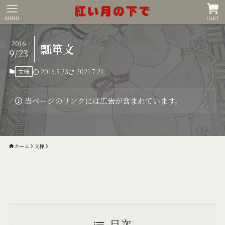
MENU
CART
2016
瓢箪文
9/23
文様
2016.9.23
2021.7.21
当ページのリンクには広告が含まれています。
ホーム
文様
目次