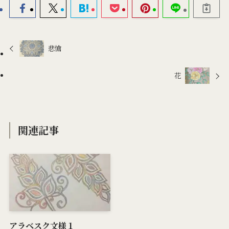
悲愴
花
関連記事
アラベスク文様１