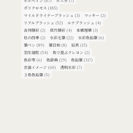
ホルベイン
(67)
ポスカ
(7)
ポリクロモス
(185)
マイルドライナーブラッシュ
(3)
マッキー
(2)
リアルブラッシュ
(52)
ルナブラッシュ
(4)
吉祥顔彩
(2)
呉竹顔彩
(4)
本郷理華
(3)
杜の四季
(2)
水彩毛筆
(22)
水彩色鉛筆
(6)
筆ペン
(89)
筆日和
(8)
絵具
(15)
羽生結弦
(54)
色で遊ぶクレヨン
(2)
色彩雫
(6)
色辞典
(29)
色鉛筆
(317)
衣装イメージ
(60)
透明水彩
(7)
３色色鉛筆
(5)