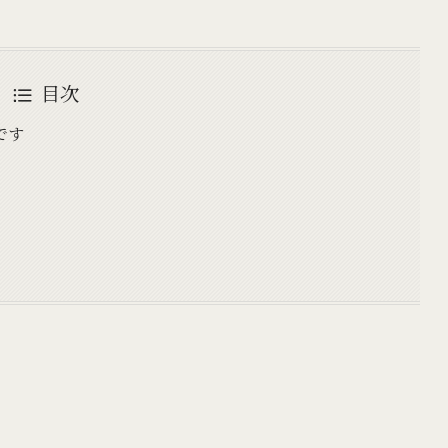
目次
です