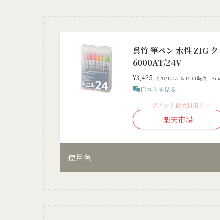
呉竹 筆ペン 水性 ZIG 
6000AT/24V
¥3,425
（2021/07/18 15:01時点 | 
口コミを見る
＼ポイント最大11倍！／
楽天市場
使用色