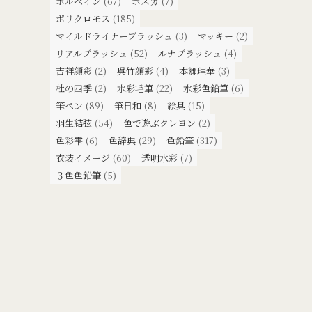
ホルベイン
(67)
ポスカ
(7)
ポリクロモス
(185)
マイルドライナーブラッシュ
(3)
マッキー
(2)
リアルブラッシュ
(52)
ルナブラッシュ
(4)
吉祥顔彩
(2)
呉竹顔彩
(4)
本郷理華
(3)
杜の四季
(2)
水彩毛筆
(22)
水彩色鉛筆
(6)
筆ペン
(89)
筆日和
(8)
絵具
(15)
羽生結弦
(54)
色で遊ぶクレヨン
(2)
色彩雫
(6)
色辞典
(29)
色鉛筆
(317)
衣装イメージ
(60)
透明水彩
(7)
３色色鉛筆
(5)