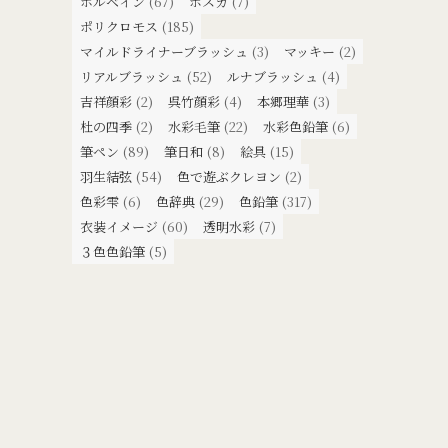
ホルベイン
(67)
ポスカ
(7)
ポリクロモス
(185)
マイルドライナーブラッシュ
(3)
マッキー
(2)
リアルブラッシュ
(52)
ルナブラッシュ
(4)
吉祥顔彩
(2)
呉竹顔彩
(4)
本郷理華
(3)
杜の四季
(2)
水彩毛筆
(22)
水彩色鉛筆
(6)
筆ペン
(89)
筆日和
(8)
絵具
(15)
羽生結弦
(54)
色で遊ぶクレヨン
(2)
色彩雫
(6)
色辞典
(29)
色鉛筆
(317)
衣装イメージ
(60)
透明水彩
(7)
３色色鉛筆
(5)