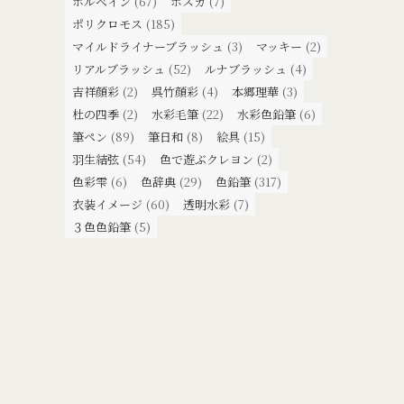
ホルベイン
(67)
ポスカ
(7)
ポリクロモス
(185)
マイルドライナーブラッシュ
(3)
マッキー
(2)
リアルブラッシュ
(52)
ルナブラッシュ
(4)
吉祥顔彩
(2)
呉竹顔彩
(4)
本郷理華
(3)
杜の四季
(2)
水彩毛筆
(22)
水彩色鉛筆
(6)
筆ペン
(89)
筆日和
(8)
絵具
(15)
羽生結弦
(54)
色で遊ぶクレヨン
(2)
色彩雫
(6)
色辞典
(29)
色鉛筆
(317)
衣装イメージ
(60)
透明水彩
(7)
３色色鉛筆
(5)