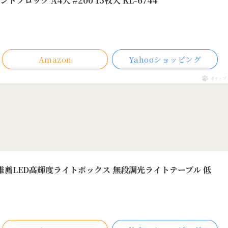
ブロック A4大 #200 15枚入 KL-6744
べ）
Amazon
Yahooショッピング
ポチップ
生推薦LED高輝度ライトボックス 無段調光ライトテーブル 低