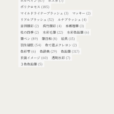
ホルベイン
(67)
ポスカ
(7)
ポリクロモス
(185)
マイルドライナーブラッシュ
(3)
マッキー
(2)
リアルブラッシュ
(52)
ルナブラッシュ
(4)
吉祥顔彩
(2)
呉竹顔彩
(4)
本郷理華
(3)
杜の四季
(2)
水彩毛筆
(22)
水彩色鉛筆
(6)
筆ペン
(89)
筆日和
(8)
絵具
(15)
羽生結弦
(54)
色で遊ぶクレヨン
(2)
色彩雫
(6)
色辞典
(29)
色鉛筆
(317)
衣装イメージ
(60)
透明水彩
(7)
３色色鉛筆
(5)