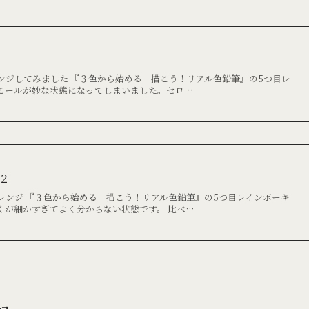
ンジしてみました 『３色から始める 描こう！リアル色鉛筆』の5つ目レ
モールが妙な状態になってしまいました。セロ…
２
レンジ 『３色から始める 描こう！リアル色鉛筆』の5つ目レインボーキ
くが細かすぎてよく分からない状態です。 比べ…