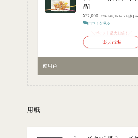
品]
¥27,000
（2021/07/18 14:56時点 |
口コミを見る
＼ポイント最大11倍！／
楽天市場
使用色
用紙