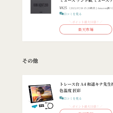
ミューズ ケント紙 ミューズケント
¥825
（2021/07/18 15:20時点 | Amazon調
口コミを見る
＼ポイント最大11倍！／
楽天市場
その他
トレース台 A4 和遥キナ先
色温度 匠彩
口コミを見る
＼ポイント最大11倍！／