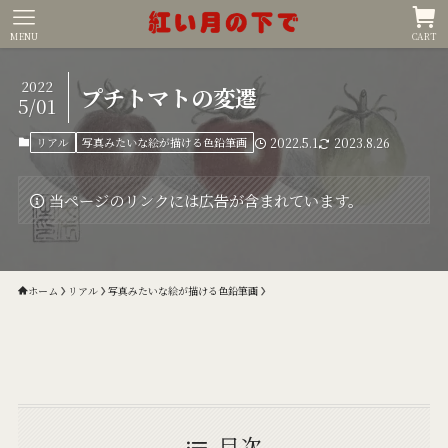
MENU
CART
2022
プチトマトの変遷
5/01
リアル
写真みたいな絵が描ける色鉛筆画
2022.5.1
2023.8.26
当ページのリンクには広告が含まれています。
ホーム
リアル
写真みたいな絵が描ける色鉛筆画
目次