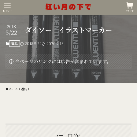
MENU
CART
2018
ダイソー イラストマーカー
5/22
道具
2018.5.22
2020.7.13
当ページのリンクには広告が含まれています。
ホーム
道具
目次